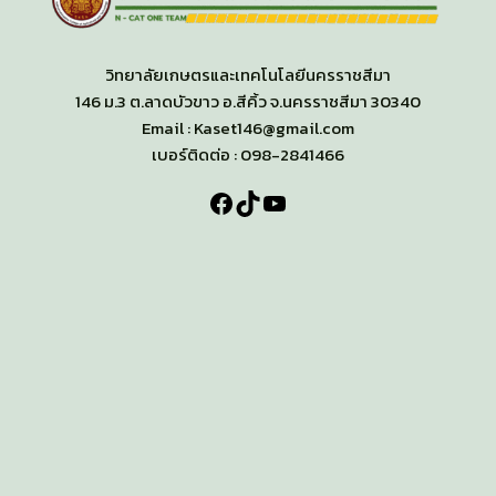
วิทยาลัยเกษตรและเทคโนโลยีนครราชสีมา
146 ม.3 ต.ลาดบัวขาว อ.สีคิ้ว จ.นครราชสีมา 30340
Email : Kaset146@gmail.com
เบอร์ติดต่อ : 098-2841466