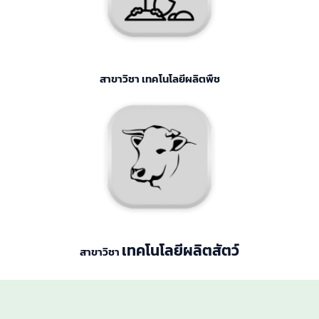
สาขาวิชา เทคโนโลยีผลิตพืช
เทคโนโลยีผลิต
สัตว์
สาขาวิชา