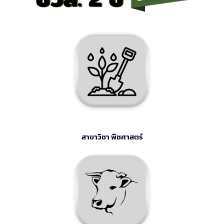
สาขาวิชา พืชศาสตร์