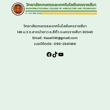
วิทยาลัยเกษตรและเทคโนโลยีนครราชสีมา
146 ม.3 ต.ลาดบัวขาว อ.สีคิ้ว จ.นครราชสีมา 30340
Email : Kaset146@gmail.com
เบอร์ติดต่อ : 098-2841466