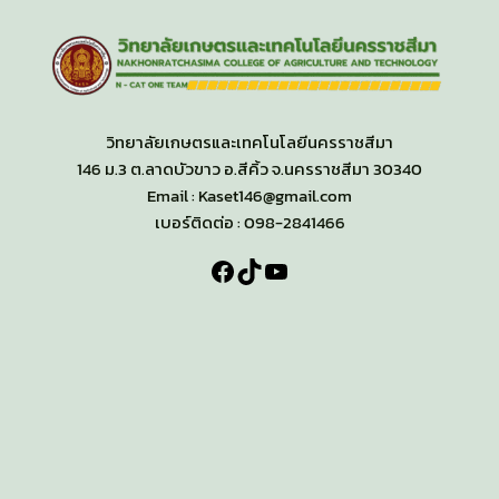
วิทยาลัยเกษตรและเทคโนโลยีนครราชสีมา
146 ม.3 ต.ลาดบัวขาว อ.สีคิ้ว จ.นครราชสีมา 30340
Email : Kaset146@gmail.com
เบอร์ติดต่อ : 098-2841466